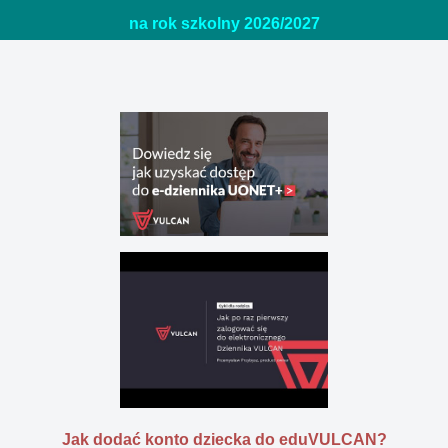
na rok szkolny 2026/20
27
Jak dodać konto dziecka do eduVULCAN?