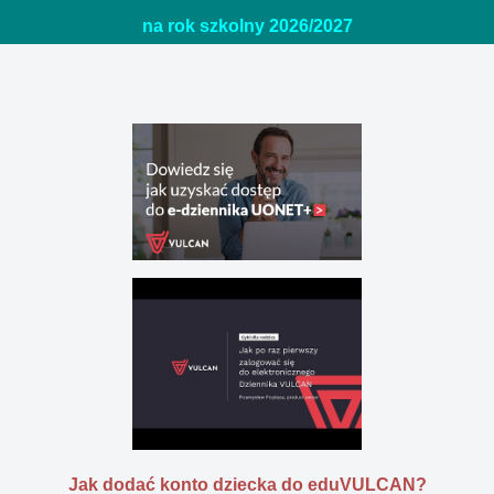
na rok szkolny 2026/20
27
Jak dodać konto dziecka do eduVULCAN?