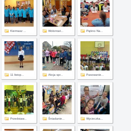
Kiermasz ...
Wolontari...
Piękno Na...
11 listop...
Akcja spr...
Pasowanie...
Przedstaw...
Śniadanie...
Wycieczka...