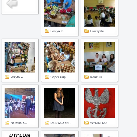
Festyn ro...
Uroczyste...
Wizyta w ...
Caper Cup...
Konkurs „...
Notatka z...
DZIEWCZYN...
WYNIKI KO...