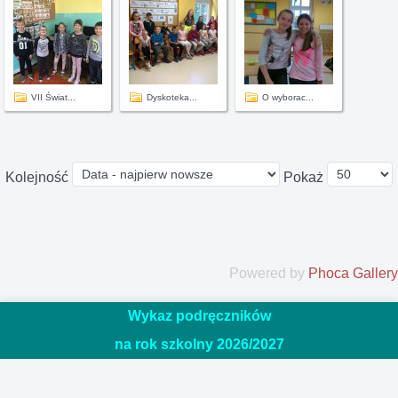
VII Świat...
Dyskoteka...
O wyborac...
Kolejność
Pokaż
Powered by
Phoca Gallery
Wykaz podręczników
na rok szkolny 2026/20
27