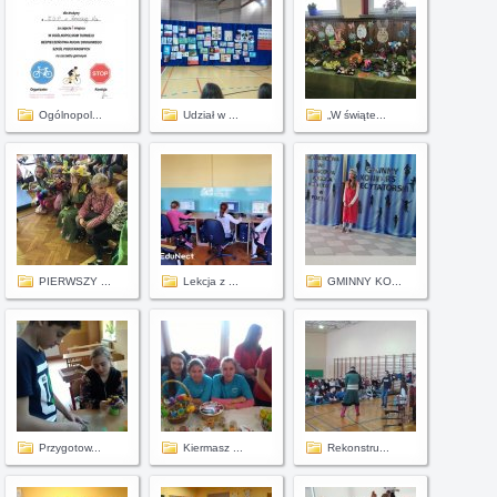
Ogólnopol...
Udział w ...
„W świąte...
PIERWSZY ...
Lekcja z ...
GMINNY KO...
Przygotow...
Kiermasz ...
Rekonstru...