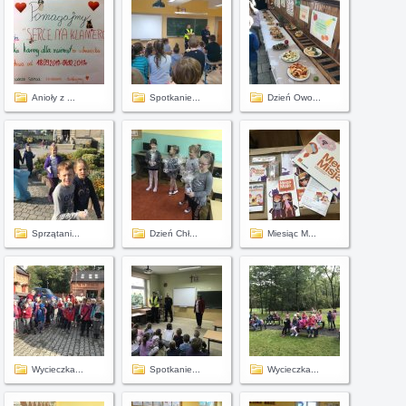
Anioły z ...
Spotkanie...
Dzień Owo...
Sprzątani...
Dzień Chł...
Miesiąc M...
Wycieczka...
Spotkanie...
Wycieczka...