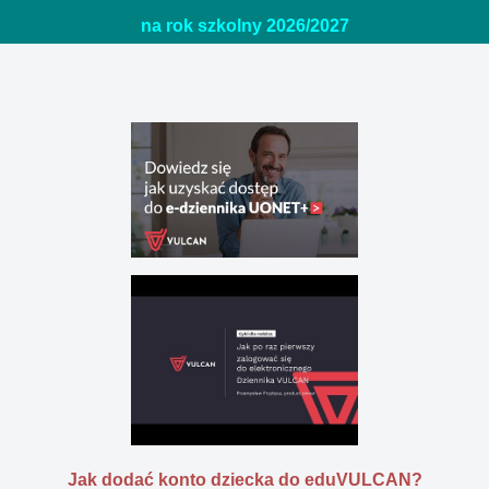
na rok szkolny 2026/20
27
Jak dodać konto dziecka do eduVULCAN?