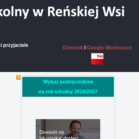
i przyjaciele
Dziennik
I
Google Workspace
Wykaz podręczników
na rok szkolny 2026/20
27