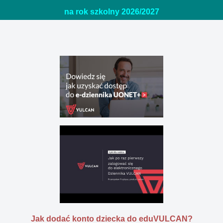
na rok szkolny 2026/20
27
Jak dodać konto dziecka do eduVULCAN?